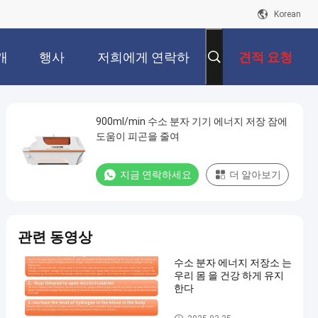
Korean
개
행사
저희에게 연락하
견적 요청
십시오
900ml/min 수소 분자 기기 에너지 저장 잠에
도움이 피곤을 줄여
지금 연락하세요
더 알아보기
관련 동영상
수소 분자 에너지 저장소 는
우리 몸 을 건강 하게 유지
한다
수소 분자 챔버