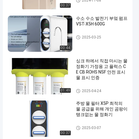
2024-11-08
00:37
수소 수소 발전기 부엌 펌프
VST-X5H 600G
언더싱크 정수기
2025-03-25
00:44
싱크 하에서 직접 마시는 물
정화기 가정용 고 플럭스 C
E CB ROHS NSF 안전 표시
물 표시 인증
언더싱크 정수기
01:49
2025-04-24
주방 물 필터 X5P 최적의
물 공급을 위해 개인 곰팡이
탱크없는 물 정화기
언더싱크 정수기
2025-03-07
00:37