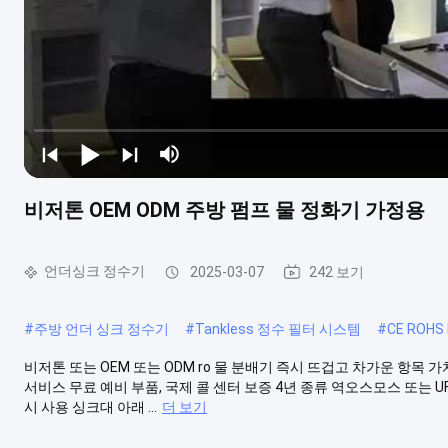
비저톤 OEM ODM 주방 펌프 물 정화기 가정용
언더싱크 정수기
2025-03-07
242 보기
#
주방 언더 싱크 정수기
#
Tankless 정수 필터 시스템
#
CE ROH
비저톤 또는 OEM 또는 ODM ro 물 분배기 즉시 뜨겁고 차가운 항목 가치 원
서비스 무료 예비 부품, 국제 콜 센터 보증 4년 종류 역오스모스 또는 UF 또는 사
시 사용 싱크대 아래 ...
더 보기