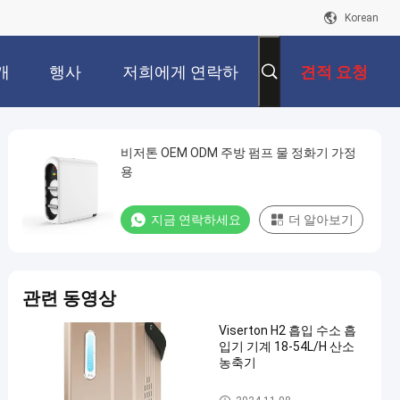
Korean
개
행사
저희에게 연락하
견적 요청
십시오
비저톤 OEM ODM 주방 펌프 물 정화기 가정
용
지금 연락하세요
더 알아보기
관련 동영상
Viserton H2 흡입 수소 흡
입기 기계 18-54L/H 산소
농축기
수소 흡입기 기계