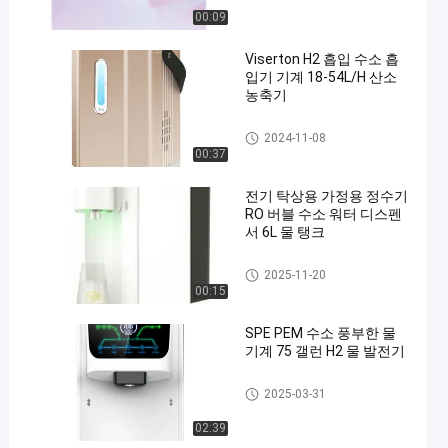
00:09
Viserton H2 흡입 수소 흡
입기 기계 18-54L/H 산소
농축기
수소 흡입기 기계
2024-11-08
00:37
전기 탁상용 가정용 정수기
RO 버블 수소 워터 디스펜
서 6L 물 탱크
가정용 정수기
2025-11-20
00:15
SPE PEM 수소 풍부한 물
기계 75 갤런 H2 물 발전기
수소가 풍부한 워터 머신
2025-03-31
02:39